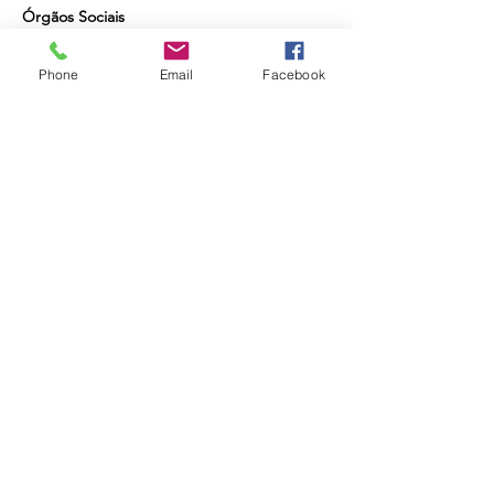
Órgãos Sociais
Relatório de Atividades e Contas
Phone
Email
Facebook
Torne-se Sócio
Quer receber as últimas actividades da
Academia e beneficiar de desconto nas que
requerem inscrição? Torne-se sócio pelo valor
anual de 20€.
© 2024 by
Manuela Ferrer | Social Media
Marketing Lisboa
|
Fotografias de Manuel Luis
Cochofel
Apoios