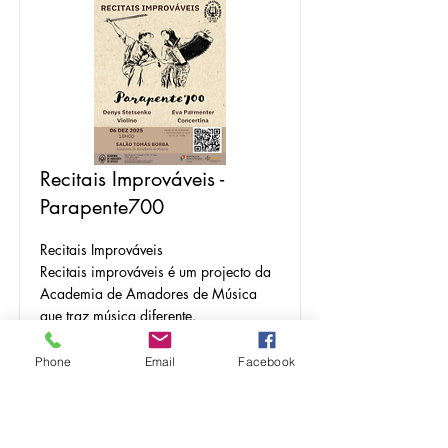
Recitais Improváveis -
Parapente700
Recitais Improváveis
Recitais improváveis é um projecto da
Academia de Amadores de Música
que traz música diferente.
Parapente é um projecto de violino e
Phone
Email
Facebook
concertina com música folclórica,
tradicional e um ambiente de baile.
+ informações