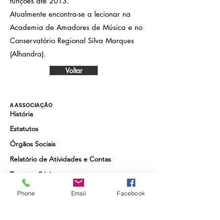
funções até 2013.
Atualmente encontra-se a lecionar na
Academia de Amadores de Música e no
Conservatório Regional Silva Marques
(Alhandra).
Voltar
A ASSOCIAÇÃO
História
Estatutos
Órgãos Sociais
Relatório de Atividades e Contas
Torne-se Sócio
Phone
Email
Facebook
Quer receber as últimas actividades da
Academia e beneficiar de desconto nas que