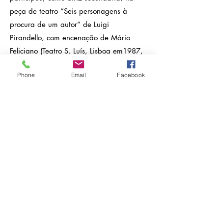
peça de teatro “Seis personagens à
procura de um autor” de Luigi
Pirandello, com encenação de Mário
Feliciano (Teatro S. Luís, Lisboa em1987,
com cerca de 3 meses em cena).
Phone
Email
Facebook
Voltar
A ASSOCIAÇÃO
História
Estatutos
Órgãos Sociais
Relatório de Atividades e Contas
Torne-se Sócio