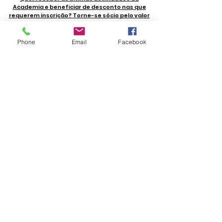
Academia e beneficiar de desconto nas que
requerem inscrição? Torne-se sócio pelo valor
anual de 20€.
© 2024 by
Manuela Ferrer | Social Media
Phone
Email
Facebook
Marketing Lisboa
|
Fotografias de Manuel Luis
Cochofel
Apoios