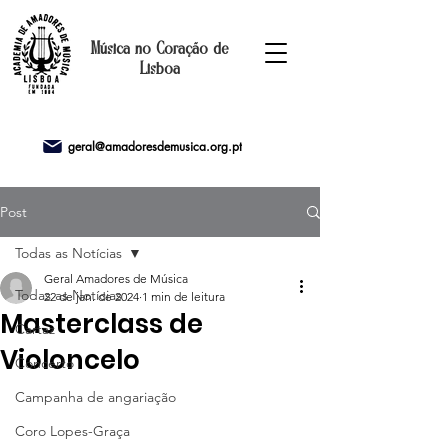
Música no Coração de
Lisboa
geral@amadoresdemusica.org.pt
Post
Todas as Notícias
Geral Amadores de Música
Todas as Notícias
22 de jan. de 2024
1 min de leitura
Masterclass de
Cartaz
Violoncelo
Concerto
Campanha de angariação
Coro Lopes-Graça