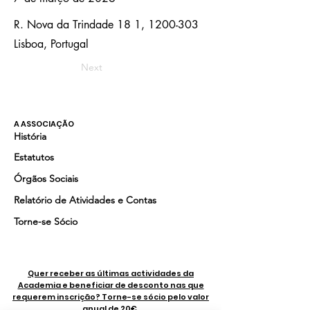
R. Nova da Trindade 18 1,
1200-303
Lisboa, Portugal
Next
A ASSOCIAÇÃO
História
Estatutos
Órgãos Sociais
Relatório de Atividades e Contas
Torne-se Sócio
Quer receber as últimas actividades da
Academia e beneficiar de desconto nas que
requerem inscrição? Torne-se sócio pelo valor
anual de 20€.