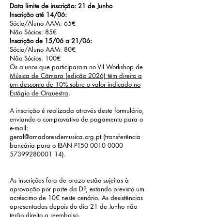
Data limite de inscrição: 21 de Junho
Inscrição até 14/06:
Sócio/Aluno AAM: 65€
Não Sócios: 85€
Inscrição de 15/06 a 21/06:
Sócio/Aluno AAM: 80€
Não Sócios: 100€
Os alunos que participaram no VII Workshop de
Música de Câmara (edição 2026) têm direito a
um desconto de 10% sobre o valor indicado no
Estágio de Orquestra
.
A inscrição é realizada através deste formulário,
enviando o comprovativo de pagamento para o
e-mail:
geral@amadoresdemusica.org.pt
(transferência
bancária para o IBAN PT50 0010 0000
57399280001 14).
As inscrições fora de prazo estão sujeitas à
aprovação por parte da DP, estando previsto um
acréscimo de 10€ neste cenário. As desistências
apresentadas depois do dia 21 de Junho não
terão direito a reembolso.