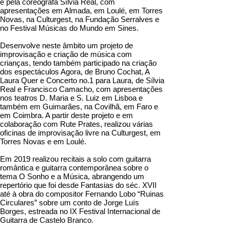
e pela coreógrafa Sílvia Real, com
apresentações em Almada, em Loulé, em Torres
Novas, na Culturgest, na Fundação Serralves e
no Festival Músicas do Mundo em Sines.
Desenvolve neste âmbito um projeto de
improvisação e criação de música com
crianças, tendo também participado na criação
dos espectáculos Agora, de Bruno Cochat, A
Laura Quer e Concerto no.1 para Laura, de Sílvia
Real e Francisco Camacho, com apresentações
nos teatros D. Maria e S. Luiz em Lisboa e
também em Guimarães, na Covilhã, em Faro e
em Coimbra. A partir deste projeto e em
colaboração com Rute Prates, realizou várias
oficinas de improvisação livre na Culturgest, em
Torres Novas e em Loulé.
Em 2019 realizou recitais a solo com guitarra
romântica e guitarra contemporânea sobre o
tema O Sonho e a Música, abrangendo um
repertório que foi desde Fantasias do séc. XVII
até à obra do compositor Fernando Lobo “Ruinas
Circulares” sobre um conto de Jorge Luís
Borges, estreada no IX Festival Internacional de
Guitarra de Castelo Branco.