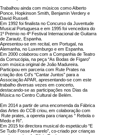
Trabalhou ainda com músicos como Alberto
Ponce, Hopkinson Smith, Benjamin Verdery e
David Russell.
Em 1992 foi finalista no Concurso da Juventude
Musical Portuguesa e em 1995 foi vencedora do
1º Prémio no 4º Festival Internacional de Guitarra
de Zarautz, Espanha.
Apresentou-se em recital, em Portugal, na
Alemanha, no Luxemburgo e em Espanha.
Em 2000 colaborou com a Companhia de Teatro
da Cornucópia, na peça “As Bodas de Fígaro”
com música original de João Madureira.
Participou em parceria com Rute Prates na
criação dos Cd’s “Cantar Juntos” para a
Associação APAR, apresentando-se com este
trabalho diversas vezes em concerto,
destacando-se as participações nos Dias da
Música no Centro Cultural de Belém.
Em 2014 a partir de uma encomenda da Fábrica
das Artes do CCB criou, em colaboração com
Rute prates, a opereta para crianças “ Rebola o
Medo e Ri”.
Em 2015 foi directora musical do espetáculo “E
Se Tudo Fosse Amarelo”, co-criado por crianças