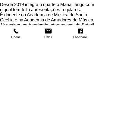
Desde 2019 integra o quarteto Maria Tango com
o qual tem feito apresentações regulares.
É docente na Academia de Música de Santa
Cecília e na Academia de Amadores de Música.
Já ensinou na Academia Internacional do Estoril,
na Escola de Música de Almada e na Escola
Canto Firme em Tomar.
Phone
Email
Facebook
Voltar
A ASSOCIAÇÃO
História
Estatutos
Órgãos Sociais
Relatório de Atividades e Contas
Torne-se Sócio
Quer receber as últimas actividades da Academia e
beneficiar de desconto nas que requerem inscrição? Torne-
se sócio pelo valor anual de 20€.
© 2024 by
Manuela Ferrer | Social Media
Marketing Lisboa
|
Fotografias de Manuel Luis
Cochofel
Apoios