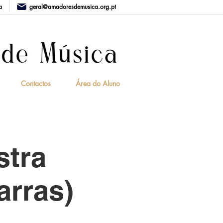
a
geral@amadoresdemusica.org.pt
Contactos
Área do Aluno
stra
arras)