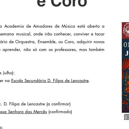
e Coro
da Academia de Amadores de Música está aberto a
semana musical, onde irão conhecer, conviver e tocar
tório de Orquestra, Ensemble, ou Coro, adquirir novas
 e aprender, não só com os professores, mas também
e Julho):
rer na
Escola Secundária D. Filipa de Lencastre
.
. D. Filipa de Lencastre (a confirmar)
ossa Senhora das Mercês
(confirmado)
s: