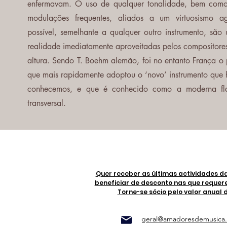
enfermavam. O uso de qualquer tonalidade, bem com
modulações frequentes, aliados a um virtuosismo a
possível, semelhante a qualquer outro instrumento, são
realidade imediatamente aproveitadas pelos compositore
altura. Sendo T. Boehm alemão, foi no entanto França o 
que mais rapidamente adoptou o ‘novo’ instrumento que 
conhecemos, e que é conhecido como a moderna fl
transversal.
Quer receber as últimas actividades d
beneficiar de desconto nas que requer
Torne-se sócio pelo valor anual 
geral@amadoresdemusica.