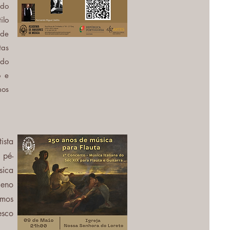
 do
ilo
 de
tas
odo
o e
nos
ista
 pé-
sica
leno
emos
esco