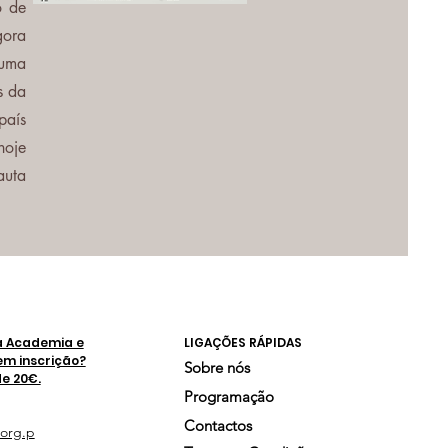
o de
gora
 uma
s da
país
hoje
auta
a Academia e
LIGAÇÕES RÁPIDAS
em inscrição?
Sobre nós
de 20€.
Programação
Contactos
org.p