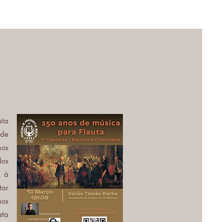
sta
 de
mos
dos
é à
tar
os
ata