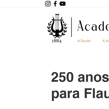
A Escola
A A
250 anos
para Fla