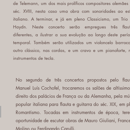
de Telemann, um dos mais prolíficos compositores alemães
séc. XVIII, nesta caso uma obra com sonoridades ao est
italiano. A terminar, e já em pleno Classicismo, um Trio
Haydn. Neste concerto serão empregues três flau
diferentes, a ilustrar a sua evolução ao longo deste perí
temporal. Também serão utilizados um violoncelo barroc
outro clássico, nas cordas, e um cravo e um pianoforte, 
instrumentos de tecla.
No segundo de três concertos propostos pelo flaut
Manuel Luís Cochofel, trocaremos os salões de altíssimo
direito dos palácios de França ou da Alemanha, pela mú
popular italiana para flauta e guitarra do séc. XIX, em p
Romantismo. Tocadas em instrumentos de época, ter
oportunidade de escutar obras de Mauro Giuliani, Franc
Molino ou Ferdinando Carulli.