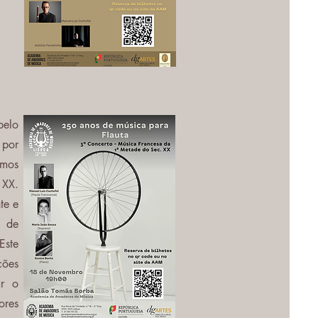
pelo
 por
emos
 XX.
te e
r de
Este
ções
ar o
ores