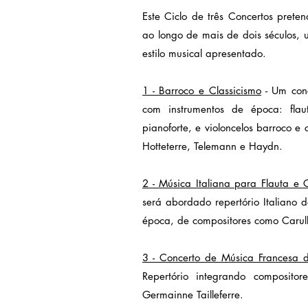
Este Ciclo de três Concertos preten
ao longo de mais de dois séculos, 
estilo musical apresentado.
1 - Barroco e Classicismo
- Um conc
com instrumentos de época: flauta
pianoforte, e violoncelos barroco e 
Hotteterre, Telemann e Haydn.
2 - Música Italiana para Flauta e
será abordado repertório Italiano d
época, de compositores como Carulli
3 - Concerto de Música Francesa 
Repertório integrando composito
Germainne Tailleferre.