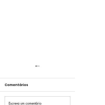
Comentários
Escreva um comentário
Masterclass de
Masterclass 