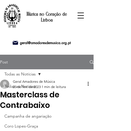
Música no Coração de
Lisboa
geral@amadoresdemusica.org.pt
Post
Todas as Notícias
Geral Amadores de Música
Todas as Notícias
25 de fev. de 2023
1 min de leitura
Masterclass de
Cartaz
Contrabaixo
Concerto
Campanha de angariação
Coro Lopes-Graça