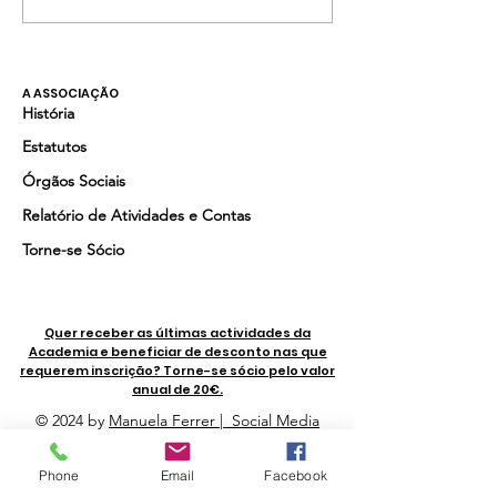
Contrabaixo
Saxofone
A ASSOCIAÇÃO
História
Estatutos
Órgãos Sociais
Relatório de Atividades e Contas
Torne-se Sócio
Quer receber as últimas actividades da
Academia e beneficiar de desconto nas que
requerem inscrição? Torne-se sócio pelo valor
anual de 20€.
© 2024 by
Manuela Ferrer | Social Media
Marketing Lisboa
|
Fotografias de Manuel Luis
Cochofel
Phone
Email
Facebook