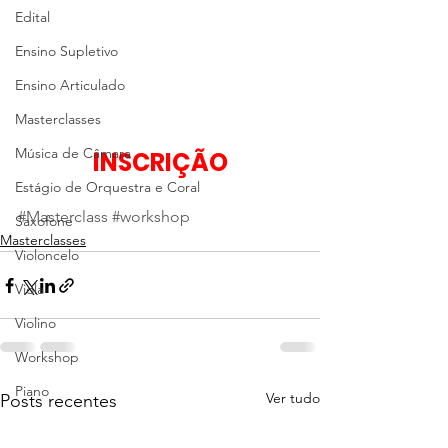
Edital
Ensino Supletivo
Ensino Articulado
Masterclasses
Música de Câmara
INSCRIÇÃO
Estágio de Orquestra e Coral
#Masterclass
#workshop
Saxofone
Masterclasses
Violoncelo
Viola
Violino
Workshop
Piano
Ver tudo
Posts recentes