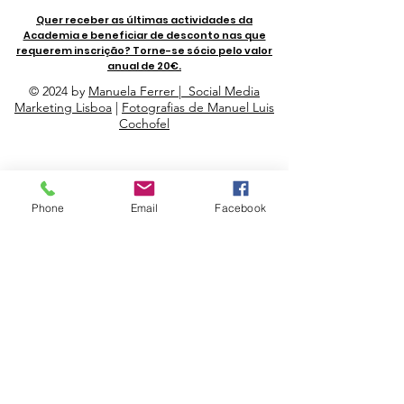
Quer receber as últimas actividades da
Academia e beneficiar de desconto nas que
requerem inscrição? Torne-se sócio pelo valor
anual de 20€.
© 2024 by
Manuela Ferrer | Social Media
Marketing Lisboa
|
Fotografias de Manuel Luis
Cochofel
Apoios
Phone
Email
Facebook