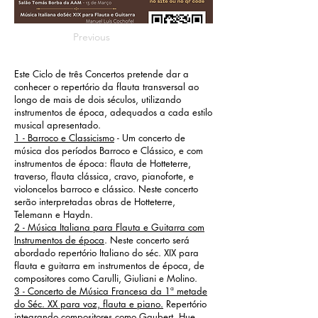
Previous
Este Ciclo de três Concertos pretende dar a
conhecer o repertório da flauta transversal ao
longo de mais de dois séculos, utilizando
instrumentos de época, adequados a cada estilo
musical apresentado.
1 - Barroco e Classicismo
- Um concerto de
música dos períodos Barroco e Clássico, e com
instrumentos de época: flauta de Hotteterre,
traverso, flauta clássica, cravo, pianoforte, e
violoncelos barroco e clássico. Neste concerto
serão interpretadas obras de Hotteterre,
Telemann e Haydn.
2 - Música Italiana para Flauta e Guitarra com
Instrumentos de época
. Neste concerto será
abordado repertório Italiano do séc. XIX para
flauta e guitarra em instrumentos de época, de
compositores como Carulli, Giuliani e Molino.
3 - Concerto de Música Francesa da 1ª metade
do Séc. XX para voz, flauta e piano.
Repertório
integrando compositores como Gaubert, Hue,