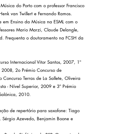
 Música do Porto com o professor Francisco
Henk van Twillert e Fernando Ramos.
a e em Ensino da Música na ESML com o
fessores Mario Marzi, Claude Delangle,
rd. Frequenta o doutoramento na FCSH da
urso Internacional Vitor Santos, 2007, 1º
, 2008, 2o Prémio Concurso de
o Concurso Terras de La Sallete, Oliveira
ta - Nível Superior, 2009 e 3º Prémio
Salónica, 2010.
ção de repertório para saxofone: Tiago
a, Sérgio Azevedo, Benjamin Boone e