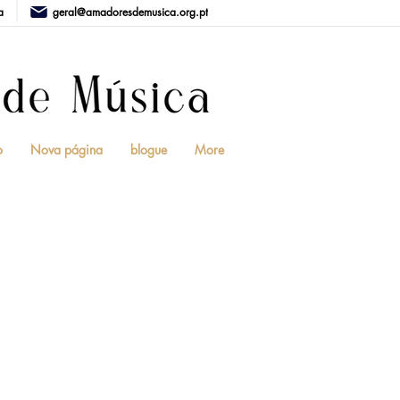
a
geral@amadoresdemusica.org.pt
o
Nova página
blogue
More