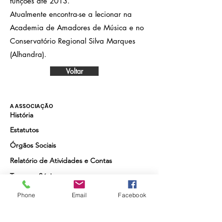
funções até 2013.
Atualmente encontra-se a lecionar na
Academia de Amadores de Música e no
Conservatório Regional Silva Marques
(Alhandra).
Voltar
A ASSOCIAÇÃO
História
Estatutos
Órgãos Sociais
Relatório de Atividades e Contas
Torne-se Sócio
Phone
Email
Facebook
Quer receber as últimas actividades da
Academia e beneficiar de desconto nas que