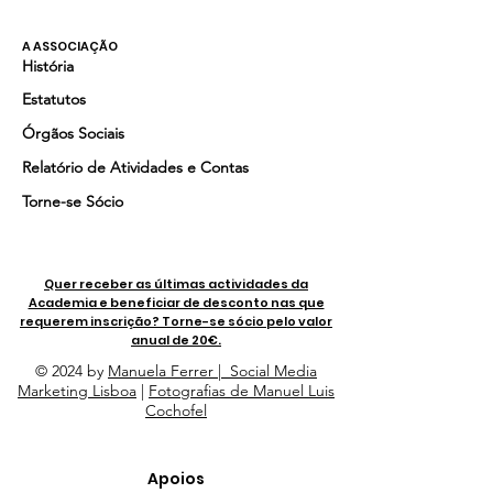
A ASSOCIAÇÃO
História
Estatutos
Órgãos Sociais
Relatório de Atividades e Contas
Torne-se Sócio
Quer receber as últimas actividades da
Academia e beneficiar de desconto nas que
requerem inscrição? Torne-se sócio pelo valor
anual de 20€.
© 2024 by
Manuela Ferrer | Social Media
Marketing Lisboa
|
Fotografias de Manuel Luis
Cochofel
Apoios