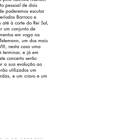
to pessoal de dois
nde poderemos escutar
eríodos Barroco e
 até à corte do Rei Sol,
ar um conjunto de
umentos em voga na
 Telemann, um dos mais
VIII, nesta caso uma
A terminar, e já em
te concerto serão
rar a sua evolução ao
rão utilizados um
cordas, e um cravo e um