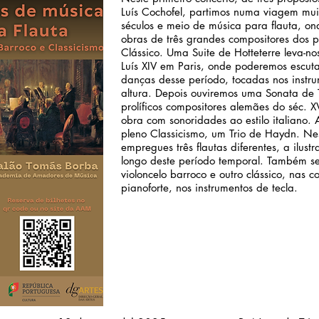
Luís Cochofel, partimos numa viagem mui
séculos e meio de música para flauta, o
obras de três grandes compositores dos p
Clássico. Uma Suite de Hotteterre leva-nos
Luís XIV em Paris, onde poderemos escut
danças desse período, tocadas nos instr
altura. Depois ouviremos uma Sonata de
prolíficos compositores alemães do séc. X
obra com sonoridades ao estilo italiano. 
pleno Classicismo, um Trio de Haydn. Nes
empregues três flautas diferentes, a ilust
longo deste período temporal. Também se
violoncelo barroco e outro clássico, nas 
pianoforte, nos instrumentos de tecla.