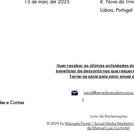
13 de març del 2025
R. Nova da Tri
Lisboa, Portugal
Quer receber as últimas actividades d
beneficiar de desconto nas que requer
Torne-se sócio pelo valor anual 
geral@amadoresdemusica.
t
des e Contas
Livro de Reclamações
© 2024 by
Manuela Ferrer | Social Media Marketin
de Manuel Luis Cochofel