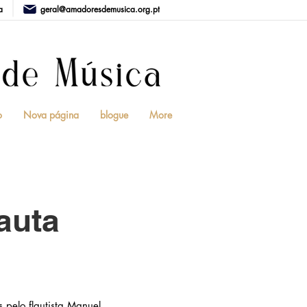
a
geral@amadoresdemusica.org.pt
o
Nova página
blogue
More
auta
s pelo flautista Manuel