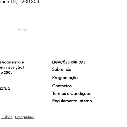
ndade 18, 1200-303
Next
a Academia e
LIGAÇÕES RÁPIDAS
em inscrição?
Sobre nós
de 20€.
Programação
Contactos
org.p
Termos e Condições
Regulamento interno
g Lisboa
|
Fotografias