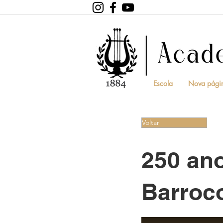
Escola
Nova pági
Voltar
250 ano
Barroc