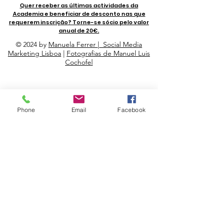
Quer receber as últimas actividades da
Academia e beneficiar de desconto nas que
requerem inscrição? Torne-se sócio pelo valor
anual de 20€.
© 2024 by
Manuela Ferrer | Social Media
Marketing Lisboa
|
Fotografias de Manuel Luis
Cochofel
Apoios
Phone
Email
Facebook