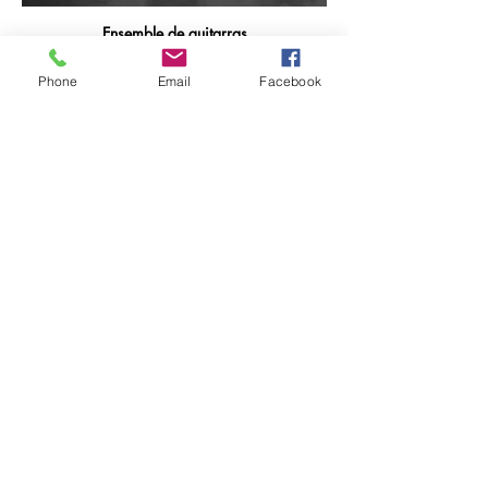
Ensemble de guitarras
Phone
Email
Facebook
A ASSOCIAÇÃO
História
Estatutos
Órgãos Sociais
Relatório de Atividades e Contas
Torne-se Sócio
Quer receber as últimas actividades da
Academia e beneficiar de desconto nas que
requerem inscrição? Torne-se sócio pelo valor
anual de 20€.
© 2024 by
Manuela Ferrer | Social Media
Marketing Lisboa
|
Fotografias de Manuel Luis
Cochofel