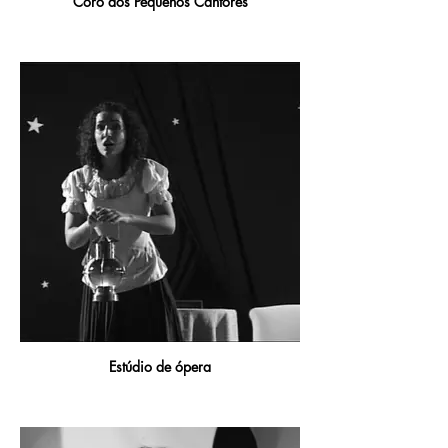
Coro dos Pequenos Cantores
Estúdio de ópera