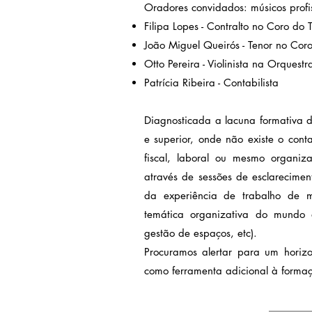
Oradores convidados: músicos profis
Filipa Lopes - Contralto no Coro do
João Miguel Queirós - Tenor no Cor
Otto Pereira - Violinista na Orquest
Patrícia Ribeira - Contabilista
Diagnosticada a lacuna formativa d
e superior, onde não existe o cont
fiscal, laboral ou mesmo organiz
através de sessões de esclareciment
da experiência de trabalho de 
temática organizativa do mundo d
gestão de espaços, etc).
Procuramos alertar para um horizon
como ferramenta adicional à formaçã