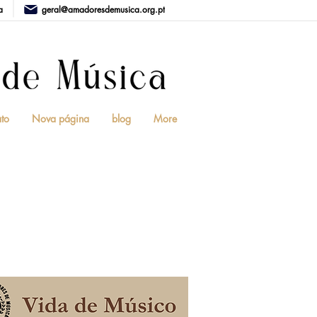
a
geral@amadoresdemusica.org.pt
to
Nova página
blog
More