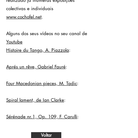
realizado já inúmeras exposições
colectivas e individuais
www.cochofel.net
.
Alguns dos seus vídeos no seu canal de
Youtube
Histoire du Tango, A. Piazzola
:
Aprés un rêve, Gabriel Fauré
:
Four Macedonian pieces, M. Tadic
:
Spiral lament, de Ian Clarke
:
Sérénade nr.1, Op. 109, F. Carulli
:
Voltar