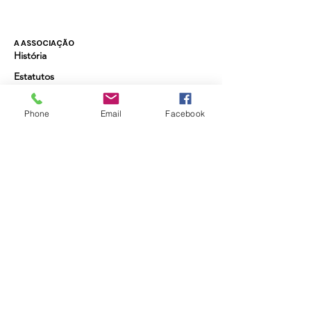
A ASSOCIAÇÃO
História
Estatutos
Órgãos Sociais
Phone
Email
Facebook
Relatório de Atividades e Contas
Torne-se Sócio
Quer receber as últimas actividades da
Academia e beneficiar de desconto nas que
requerem inscrição? Torne-se sócio pelo valor
anual de 20€.
© 2024 by
Manuela Ferrer | Social Media
Marketing Lisboa
|
Fotografias de Manuel Luis
Cochofel