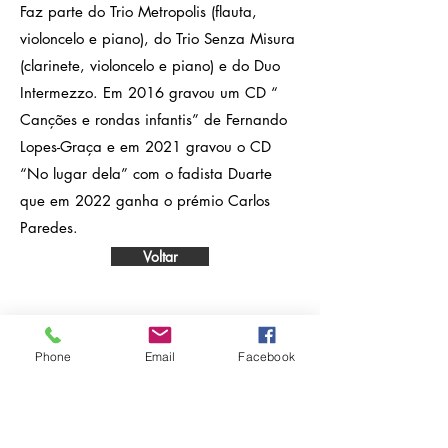
Faz parte do Trio Metropolis (flauta,
violoncelo e piano), do Trio Senza Misura
(clarinete, violoncelo e piano) e do Duo
Intermezzo. Em 2016 gravou um CD “
Canções e rondas infantis” de Fernando
Lopes-Graça e em 2021 gravou o CD
“No lugar dela” com o fadista Duarte
que em 2022 ganha o prémio Carlos
Paredes.
Voltar
A ASSOCIAÇÃO
História
Phone
Email
Facebook
Estatutos
Órgãos Sociais
Relatório de Atividades e Contas